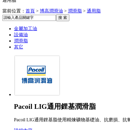
通用脂
當前位置：
首頁
>
博高潤滑油
>
潤滑脂
>
通用脂
金屬加工油
設備油
潤滑脂
其它
Pacoil LIG通用鋰基潤滑脂
Pacoil LIG通用鋰基脂使用精煉礦物基礎油、抗