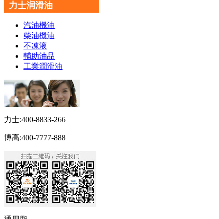
力士润滑油
汽油機油
柴油機油
不凍液
輔助油品
工業潤滑油
力士:400-8833-266
博高:400-7777-888