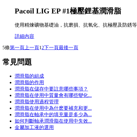
Pacoil LIG EP #1極壓鋰基潤滑脂
使用精煉礦物基礎油，抗磨損、抗氧化、抗極壓及防銹等
詳細內容
5條
第一頁
上一頁
1
2
下一頁
最後一頁
常見問題
潤滑脂的組成
潤滑脂的作用
潤滑脂在儲存中要註意哪些事項？
潤滑脂在使用中質量會有哪些變化...
潤滑脂使用過程管理
潤滑脂在使用中為什麽要補充和更...
潤滑脂在軸承中的填充量是多少為...
如何判斷軸承潤滑脂在使用中失效...
金屬加工液的選用