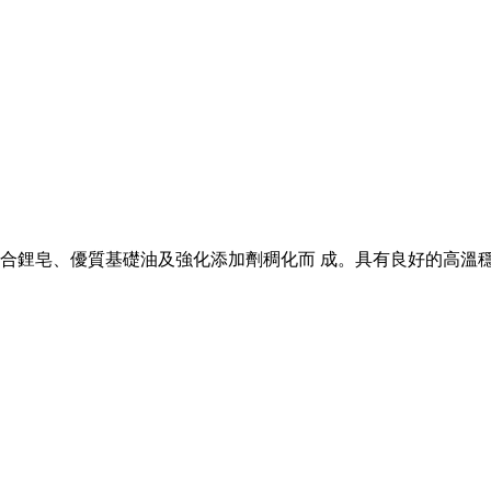
基潤滑 脂，由復合鋰皂、優質基礎油及強化添加劑稠化而 成。具有良好