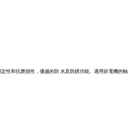
的高溫穩定性和抗磨損性，優越的防 水及防銹功能。適用於電機的軸