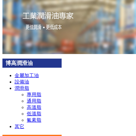
博高潤滑油
金屬加工油
設備油
潤滑脂
專用脂
通用脂
高溫脂
低溫脂
氟素脂
其它