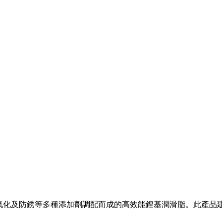
磨損、抗氧化及防銹等多種添加劑調配而成的高效能鋰基潤滑脂。此