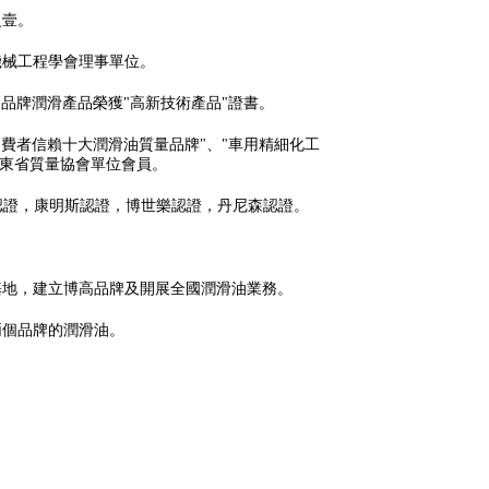
之壹。
機械工程學會理事單位。
及博高品牌潤滑產品榮獲"高新技術產品"證書。
消費者信賴十大潤滑油質量品牌"、"車用精細化工
廣東省質量協會單位會員。
沃認證，康明斯認證，博世樂認證，丹尼森認證。
基地，建立博高品牌及開展全國潤滑油業務。
兩個品牌的潤滑油。