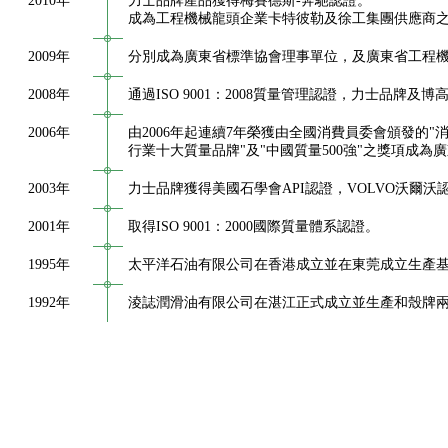
2010年
力士品牌產品獲得梅賽德斯-奔馳認證。
成為工程機械龍頭企業卡特彼勒及徐工集團供應商
2009年
分別成為廣東省標準協會理事單位，及廣東省工程
2008年
通過ISO 9001：2008質量管理認證，力士品牌
2006年
由2006年起連續7年榮獲由全國消費員委會頒發的"
行業十大質量品牌"及"中國質量500強"之獎項成為
2003年
力士品牌獲得美國石學會API認證，VOLVO沃爾
2001年
取得ISO 9001：2000國際質量體系認證。
1995年
太平洋石油有限公司在香港成立並在東莞成立生產
1992年
淩誌潤滑油有限公司在湛江正式成立並生產和殼牌